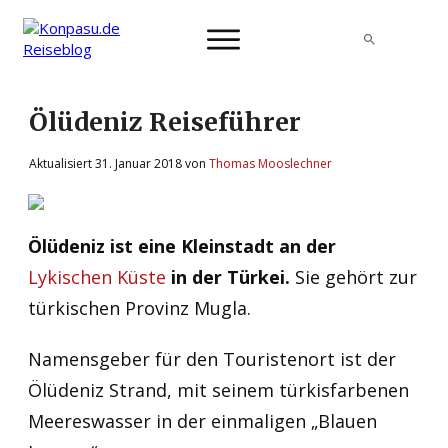
Neu Hier?
Ölüdeniz Reiseführer
Buchen
Blog
Aktualisiert
31. Januar 2018
von
Thomas Mooslechner
Hotels
Ziele
Ölüdeniz ist eine Kleinstadt an der
Empfohlen
Lykischen Küste
in der Türkei.
Sie gehört zur
türkischen Provinz Mugla.
Namensgeber für den Touristenort ist der
Ölüdeniz Strand, mit seinem türkisfarbenen
Meereswasser in der einmaligen „Blauen